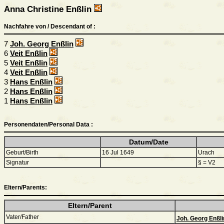
Anna Christine Enßlin
Nachfahre von / Descendant of :
7
Joh. Georg Enßlin
6
Veit Enßlin
5
Veit Enßlin
4
Veit Enßlin
3
Hans Enßlin
2
Hans Enßlin
1
Hans Enßlin
Personendaten/Personal Data :
Datum/Date
Geburt/Birth
16 Jul 1649
Urach
Signatur
§ = V2
Eltern/Parents:
Eltern/Parent
Vater/Father
Joh. Georg Enßl