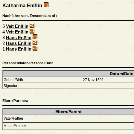
Katharina Enßlin
Nachfahre von / Descendant of :
5
Veit Enßlin
4
Veit Enßlin
3
Hans Enßlin
2
Hans Enßlin
1
Hans Enßlin
Personendaten/Personal Data :
Datum/Date
Geburt/Birth
27 Nov 1591
Signatur
Eltern/Parents:
Eltern/Parent
Vater/Father
Mutter/Mother