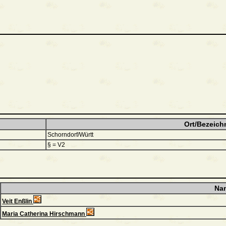
Ort/Bezeich
Schorndorf/Württ
§ = V2
Na
Veit Enßlin
Maria Catherina Hirschmann