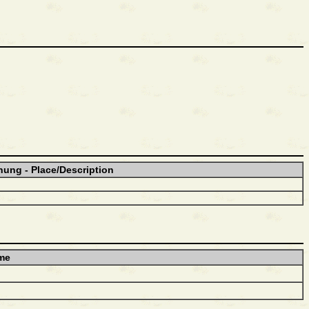
nung - Place/Description
me