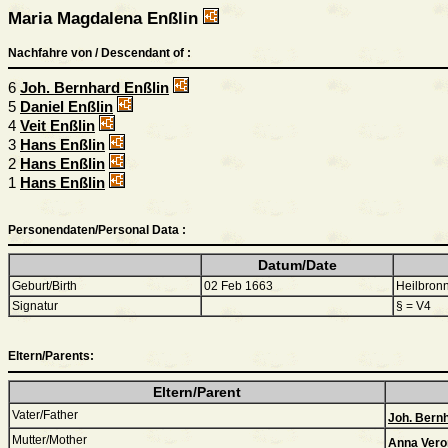
Maria Magdalena Enßlin
Nachfahre von / Descendant of :
6
Joh. Bernhard Enßlin
5
Daniel Enßlin
4
Veit Enßlin
3
Hans Enßlin
2
Hans Enßlin
1
Hans Enßlin
Personendaten/Personal Data :
Datum/Date
Geburt/Birth
02 Feb 1663
Heilbron
Signatur
§ = V4
Eltern/Parents:
Eltern/Parent
Vater/Father
Joh. Bern
Mutter/Mother
Anna Vero