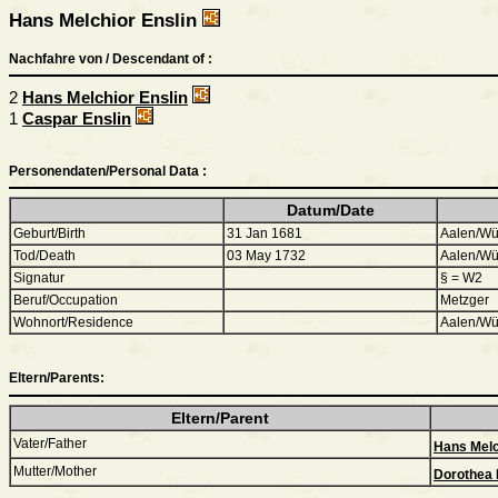
Hans Melchior Enslin
Nachfahre von / Descendant of :
2
Hans Melchior Enslin
1
Caspar Enslin
Personendaten/Personal Data :
Datum/Date
Geburt/Birth
31 Jan 1681
Aalen/Wür
Tod/Death
03 May 1732
Aalen/Wür
Signatur
§ = W2
Beruf/Occupation
Metzger
Wohnort/Residence
Aalen/Wür
Eltern/Parents:
Eltern/Parent
Vater/Father
Hans Melc
Mutter/Mother
Dorothea