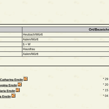
Ort/Bezeich
Heubach/Württ
Aalen/Württ
§ = W
Hausfrau
Aalen/Württ
* 29
 Catharina Enslin
* 20
egina Enslin
* 15
aria Enslin
* 04
a Enslin