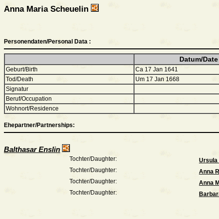
Anna Maria Scheuelin
Personendaten/Personal Data :
Datum/Date
Geburt/Birth
Ca 17 Jan 1641
Tod/Death
Um 17 Jan 1668
Signatur
Beruf/Occupation
Wohnort/Residence
Ehepartner/Partnerships:
Balthasar Enslin
Tochter/Daughter:
Ursula
Tochter/Daughter:
Anna R
Tochter/Daughter:
Anna M
Tochter/Daughter:
Barbar