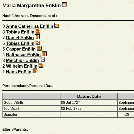
Maria Margarethe Enßlin
Nachfahre von / Descendant of :
9
Anna Catherina Enßlin
8
Tobias Enßlin
7
Daniel Enßlin
6
Tobias Enßlin
5
Caspar Enßlin
4
Balthasar Enßlin
3
Melchior Enßlin
2
Wilhelm Enßlin
1
Hans Enßlin
Personendaten/Personal Data :
Datum/Date
Geburt/Birth
08 Jul 1727
Bopfinge
Tod/Death
02 Feb 1792
Bopfinge
Signatur
§ = C8
Eltern/Parents: