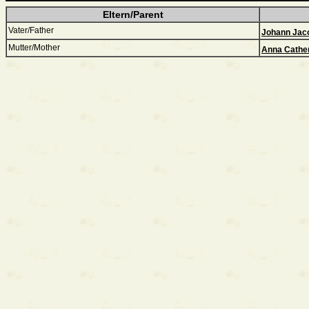
Eltern/Parent
Vater/Father
Johann Jac
Mutter/Mother
Anna Cather