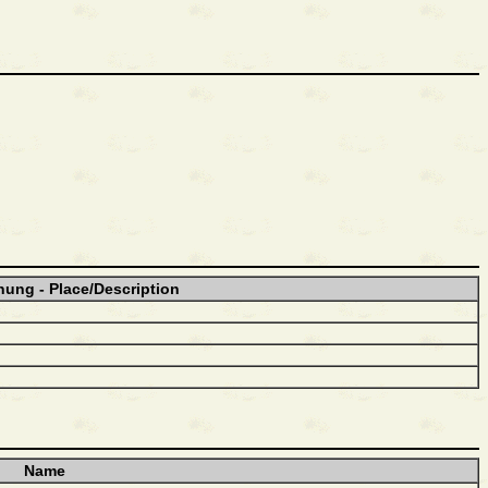
nung - Place/Description
Name