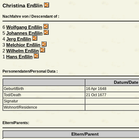
Christina Enßlin
Nachfahre von / Descendant of :
6
Wolfgang Enßlin
5
Johannes Enßlin
4
Jerg Enßlin
3
Melchior Enßlin
2
Wilhelm Enßlin
1
Hans Enßlin
Personendaten/Personal Data :
Datum/Date
Geburt/Birth
16 Apr 1648
Tod/Death
21 Oct 1677
Signatur
Wohnort/Residence
Eltern/Parents:
Eltern/Parent