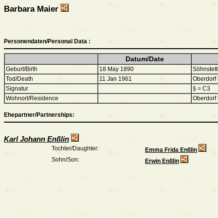
Barbara Maier
Personendaten/Personal Data :
Datum/Date
Geburt/Birth
18 May 1890
Söhnstet
Tod/Death
11 Jan 1961
Oberdorf
Signatur
§ = C3
Wohnort/Residence
Oberdorf
Ehepartner/Partnerships:
Karl Johann Enßlin
Tochter/Daughter:
Emma Frida Enßlin
Sohn/Son:
Erwin Enßlin