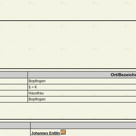
Ort/Bezeich
Bopfingen
§ = K
Hausfrau
Bopfingen
Johannes Enßlin