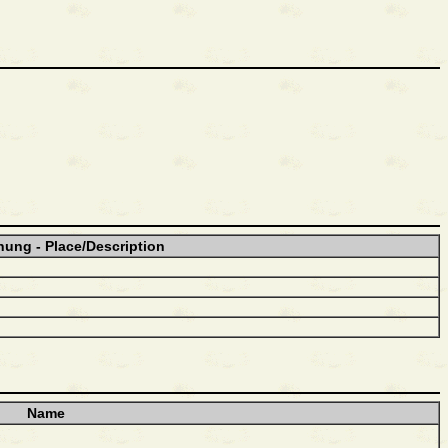
nung - Place/Description
Name