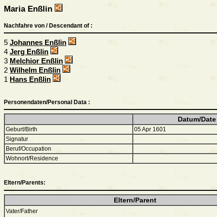
Maria Enßlin
Nachfahre von / Descendant of :
5
Johannes Enßlin
4
Jerg Enßlin
3
Melchior Enßlin
2
Wilhelm Enßlin
1
Hans Enßlin
Personendaten/Personal Data :
Datum/Date
Geburt/Birth
05 Apr 1601
Signatur
Beruf/Occupation
Wohnort/Residence
Eltern/Parents:
Eltern/Parent
Vater/Father