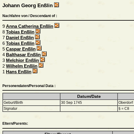
Johann Georg Enßlin
Nachfahre von / Descendant of :
9
Anna Catherina Enßlin
8
Tobias Enßlin
7
Daniel Enßlin
6
Tobias Enßlin
5
Caspar Enßlin
4
Balthasar Enßlin
3
Melchior Enßlin
2
Wilhelm Enßlin
1
Hans Enßlin
Personendaten/Personal Data :
Datum/Date
Geburt/Birth
30 Sep 1745
Oberdorf
Signatur
§ = C8
Eltern/Parents: