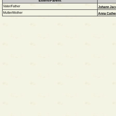
Eltern/Parent
Vater/Father
Johann Jac
Mutter/Mother
Anna Cather