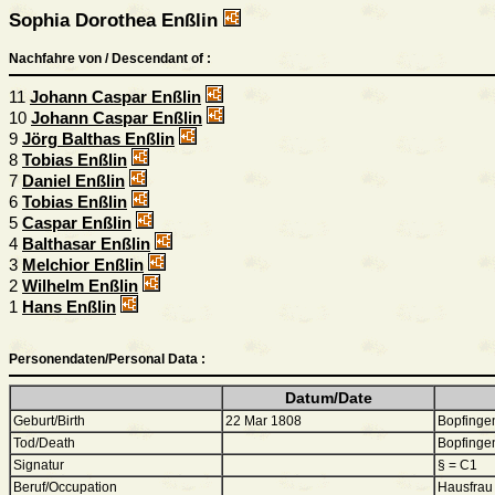
Sophia Dorothea Enßlin
Nachfahre von / Descendant of :
11
Johann Caspar Enßlin
10
Johann Caspar Enßlin
9
Jörg Balthas Enßlin
8
Tobias Enßlin
7
Daniel Enßlin
6
Tobias Enßlin
5
Caspar Enßlin
4
Balthasar Enßlin
3
Melchior Enßlin
2
Wilhelm Enßlin
1
Hans Enßlin
Personendaten/Personal Data :
Datum/Date
Geburt/Birth
22 Mar 1808
Bopfinge
Tod/Death
Bopfinge
Signatur
§ = C1
Beruf/Occupation
Hausfrau