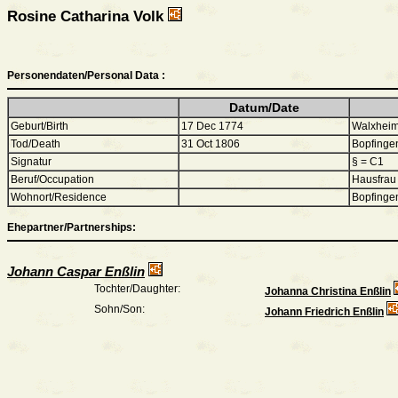
Rosine Catharina Volk
Personendaten/Personal Data :
Datum/Date
Geburt/Birth
17 Dec 1774
Walxheim
Tod/Death
31 Oct 1806
Bopfinge
Signatur
§ = C1
Beruf/Occupation
Hausfrau
Wohnort/Residence
Bopfinge
Ehepartner/Partnerships:
Johann Caspar Enßlin
Tochter/Daughter:
Johanna Christina Enßlin
Sohn/Son:
Johann Friedrich Enßlin