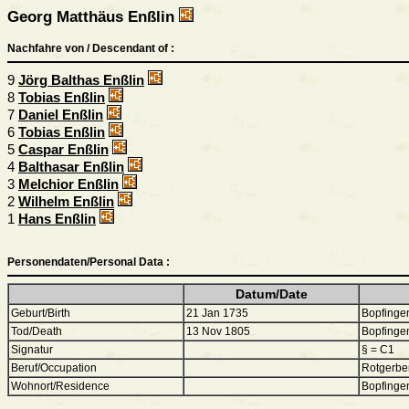
Georg Matthäus Enßlin
Nachfahre von / Descendant of :
9
Jörg Balthas Enßlin
8
Tobias Enßlin
7
Daniel Enßlin
6
Tobias Enßlin
5
Caspar Enßlin
4
Balthasar Enßlin
3
Melchior Enßlin
2
Wilhelm Enßlin
1
Hans Enßlin
Personendaten/Personal Data :
Datum/Date
Geburt/Birth
21 Jan 1735
Bopfinge
Tod/Death
13 Nov 1805
Bopfinge
Signatur
§ = C1
Beruf/Occupation
Rotgerbe
Wohnort/Residence
Bopfinge