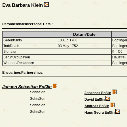
Eva Barbara Klein
Personendaten/Personal Data :
Datum/Date
Geburt/Birth
10 Aug 1708
Bopfinge
Tod/Death
03 May 1752
Bopfinge
Signatur
§ = C6
Beruf/Occupation
Hausfrau
Wohnort/Residence
Bopfinge
Ehepartner/Partnerships:
Johann Sebastian Enßlin
Sohn/Son:
Johannes Enßlin
Sohn/Son:
David Enßlin
Sohn/Son:
Andreas Enßlin
Sohn/Son:
Hans Georg Enßlin