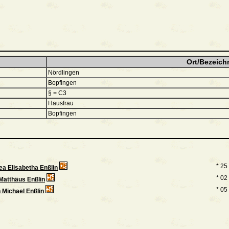
Ort/Bezeich
Nördlingen
Bopfingen
§ = C3
Hausfrau
Bopfingen
* 25
ea Elisabetha Enßlin
* 02
Matthäus Enßlin
* 05
 Michael Enßlin