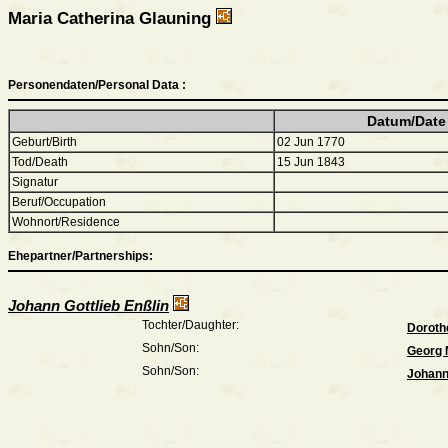
Maria Catherina Glauning
Personendaten/Personal Data :
Datum/Date
Geburt/Birth
02 Jun 1770
Tod/Death
15 Jun 1843
Signatur
Beruf/Occupation
Wohnort/Residence
Ehepartner/Partnerships:
Johann Gottlieb Enßlin
Tochter/Daughter:
Doroth
Sohn/Son:
Georg 
Sohn/Son:
Johann