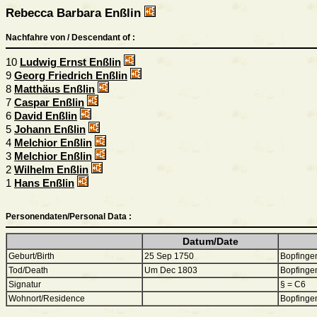
Rebecca Barbara Enßlin
Nachfahre von / Descendant of :
10
Ludwig Ernst Enßlin
9
Georg Friedrich Enßlin
8
Matthäus Enßlin
7
Caspar Enßlin
6
David Enßlin
5
Johann Enßlin
4
Melchior Enßlin
3
Melchior Enßlin
2
Wilhelm Enßlin
1
Hans Enßlin
Personendaten/Personal Data :
Datum/Date
Geburt/Birth
25 Sep 1750
Bopfinge
Tod/Death
Um Dec 1803
Bopfinge
Signatur
§ = C6
Wohnort/Residence
Bopfinge