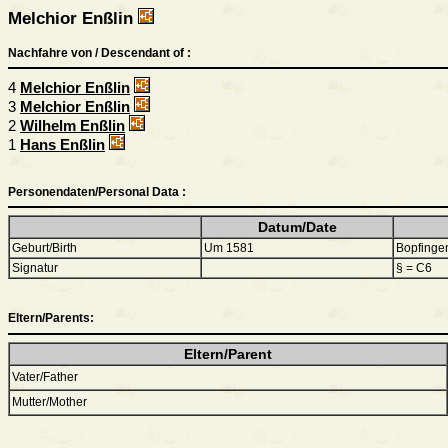
Melchior Enßlin
Nachfahre von / Descendant of :
4
Melchior Enßlin
3
Melchior Enßlin
2
Wilhelm Enßlin
1
Hans Enßlin
Personendaten/Personal Data :
Datum/Date
Geburt/Birth
Um 1581
Bopfinge
Signatur
§ = C6
Eltern/Parents:
Eltern/Parent
Vater/Father
Mutter/Mother