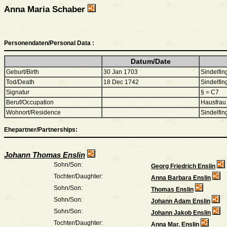
Anna Maria Schaber
Personendaten/Personal Data :
Datum/Date
Geburt/Birth
30 Jan 1703
Sindelfin
Tod/Death
18 Dec 1742
Sindelfin
Signatur
§ = C7
Beruf/Occupation
Hausfrau
Wohnort/Residence
Sindelfin
Ehepartner/Partnerships:
Johann Thomas Enslin
Sohn/Son:
Georg Friedrich Enslin
Tochter/Daughter:
Anna Barbara Enslin
Sohn/Son:
Thomas Enslin
Sohn/Son:
Johann Adam Enslin
Sohn/Son:
Johann Jakob Enslin
Tochter/Daughter:
Anna Mar. Enslin